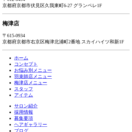
京都府京都市伏見区久我東町6-27 グランペレ1F
梅津店
〒615-0934
京都府京都市右京区梅津北浦町2番地 スカイハイツ和新1F
ホーム
コンセプト
お悩み別メニュー
羽束師店メニュー
梅津店メニュー
スタッフ
アイテム
サロン紹介
採用情報
募集要項
ヘアギャラリー
ブログ